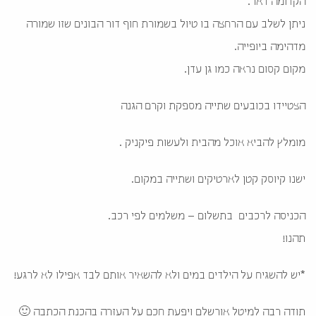
הקדומה דאר.
ניתן לשלב עם הרחצה בו טיול בשמורת חוף דור הבונים שזו שמורה
מדהימה ביופייה.
מקום קסום נראה כמו גן עדן.
הצטיידו בכובעים שתייה מספקת וקרם הגנה
מומלץ להביא אוכל מהבית ולעשות פיקניק .
ישנו קיוסק קטן לארטיקים ושתייה במקום.
הכניסה לרכבים בתשלום – משלמים לפי רכב.
תהנו!
*יש להשגיח על הילדים במים ולא להשאיר אותם לבד אפילו לא לרגע!
תודה רבה למיטל אורשלם ויפעת חכם על העזרה בהכנת הכתבה 🙂