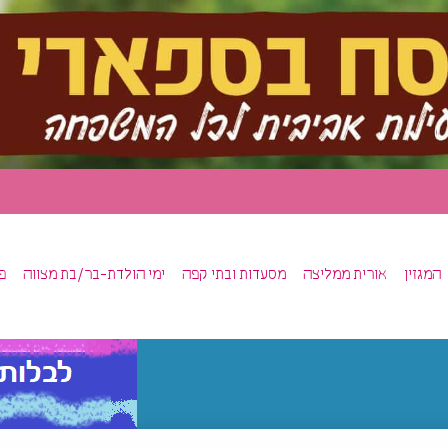
המגזין
אורית ממליצה
מסעדות ובתי קפה
ימי הולדת-בר/בת מצווה
פ