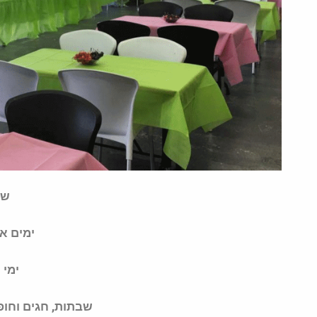
שע
ימים א'- ה' 00
ימי ו' -19:00
שבתות, חגים וחופשות מ