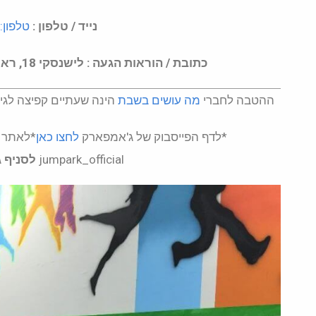
נייד / טלפון :
טלפון: 50-6005533
כתובת / הוראות הגעה :
לישנסקי 18, ראשל"צ. מומלץ לכתוב ג'אמפארק באפליקציית Waze
ההטבה לחברי
מה עושים בשבת
הינה שעתיים קפיצה לגילאי 6+ במחיר 65 ש"ח לילד במקום 80 ש"ח ממחיר המחי
*לדף הפייסבוק של ג'אמפארק
לחצו כאן
*לאתר 
jumpark_official
לסניף 