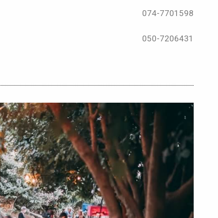
074-7701598
050-7206431