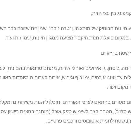
מפינג בין עצי הזית,
ינות הבוטיק של מותג היין "טרה נובה". שמן זית שזוכה כבר הש
מקום פועלת חנות היקב המציעה ממגוון היינות, שמן זית ועוד.
י שטח ברייזרים
, בוסתן, גן אירועים ואוהלי אירוח, מתחם סדנאות בהם ניתן לער
אירועים לבחירתכם החל מאירועים פרטיים קטנים או גדולים עד 400 אורחים, ימי כיף וגיבוש, אירוח לארוחות מיוחדות באו
מקום ועוד.
מסויים בהתאם לצרכי האורחים. תוכלו ליהנות משירותים ומקלח
ים, ריהוט אלטרנטיבי וספסלי פיקניק (עד 100 איש סה"כ), מטבח קצה לשימוש ספק אוכל (מותנה בהצגת רישיון עס
ך), שטח לחניית אוטובוסים ורכבים פרטיים.