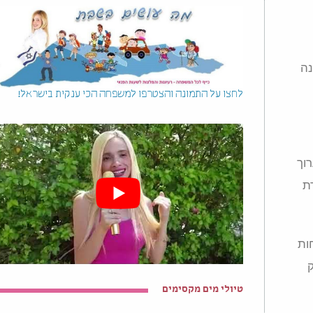
נה
לחצו על התמונה והצטרפו למשפחה הכי ענקית בישראל!
וך
וירת
ות
ק
טיולי מים מקסימים