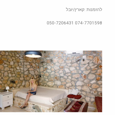
להזמנות :קארין/יובל
074-7701598 050-7206431