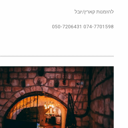
להזמנות קארין/יובל
074-7701598 050-7206431