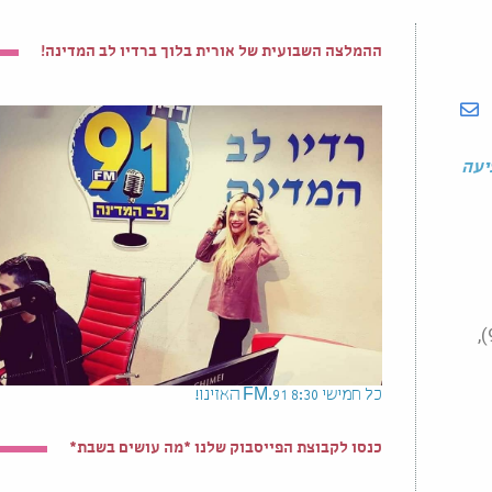
ההמלצה השבועית של אורית בלוך ברדיו לב המדינה!
צפונית למושבה ראש פינה (כ-4 דק' נסיעה על כביש 90), מציעה
גבעת אורן – חוות מייסטר הינה חווה חקלאית-תיירותית הממוקמת צפונית למושבה ראש פינה (כ-4 דק' נסיעה על כביש 90),
כל חמישי 8:30 91.FM האזינו!
כנסו לקבוצת הפייסבוק שלנו *מה עושים בשבת*