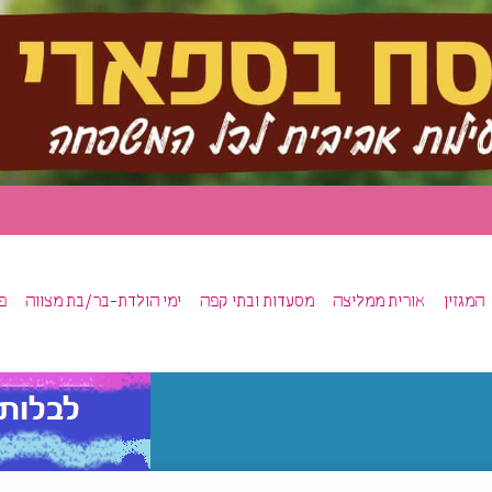
המגזין
אורית ממליצה
מסעדות ובתי קפה
ימי הולדת-בר/בת מצווה
פ