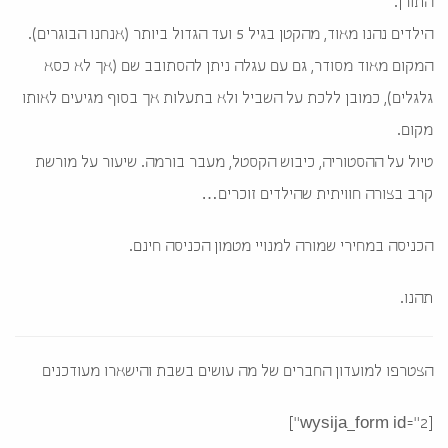
התורן.
הילדים נהנו מאוד, מהקטן בגיל 5 ועד הגדול ביותר (אנחנו הבוגרים).
המקום מאוד מסודר, גם עם עגלה ניתן להסתובב שם (אך לא כסא
גלגלים), כמובן ללכת על השביל ולא בתעלות אך בסוף מגיעים לאותו
מקום.
טיול על ההסטוריה, כיבוש הקסטל, מעבר בורמה. שיעור על מורשת
קרב בצורה חוויתית שהילדים זוכרים…
הכניסה במחירי שמורה למנויי מטמון הכניסה חינם.
תהנו.
הצטרפו למועדון החברים של מה עושים בשבת והישארו מעודכנים
[wysija_form id="2"]