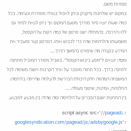
ספורות משם.
במקום יש שולחנות פיקניק וניתן לאכול בצורה מסודרת ונעימה. בכל
כמה שעות יוצא סיור מודרך מטעם המקום אך ניתן לצאת לסיור גם
ללא הדרכה. בהתחלה ישנו סרטון של כמה דקות על הקסטל,
משמעותו והלחימות שהיו כדי לכבוש אותו. הסרטון קצר ומעביר את
המידע בקצרה מה שיפורט בהמשך הדרך…
ומפה יוצאים ל"מסע כיבוש הקסטל". בשביל מסודר המוביל מתחנה
לתחנה בדרך. בכל תחנה מוסבר על אחד הקרבות וישנה משימה לכל
המשפחה המהווה חלק היכולת הנדרשת להצלחה שהייתה בלחימה:
החלטיות, אמינות, שיטוף פעולה….
בין התחנות ישנם הסברים על הלחימה ומה שהיה בין מבצע למבצע.
pagead2.
<script async src="//
googlesyndication.com/pagead/
js/adsbygoogle.js
">