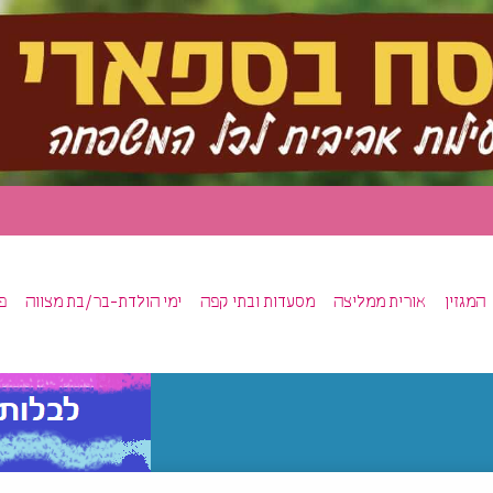
המגזין
אורית ממליצה
מסעדות ובתי קפה
ימי הולדת-בר/בת מצווה
פ