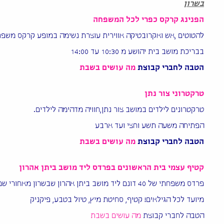
בשרון
הפנינג קרקס כפרי לכל המשפחה
להטוטים ,אש ואקרובטיקה אווירית עוצרת נשימה במופע קרקס משפח
בבריכת מושב בית יהושע מ 10:30 עד 14:00
הטבה לחברי קבוצת
מה עושים
בשבת
טרקטרוני צור נתן
טרקטרונים לילדים במושב צור נתן,חוויה מדהימה לילדים.
הפתיחה משעה תשע וחצי ועד ארבע
הטבה לחברי קבוצת
מה עושים
בשבת
קטיף עצמי בית הראשונים בפרדס ליד מושב ביתן אהרון
פרדס משפחתי של 40 דונם ליד מושב ביתן אהרון שבשרון מאחורי שמורת הטבע של בית הראשונים. פרטים בטל: 0528841629 (אורית)
מיועד לכל הגילאים! קטיף, סחיטת מיץ, טיול בטבע, פיקניק
הטבה לחברי קבוצת
מה עושים
בשבת