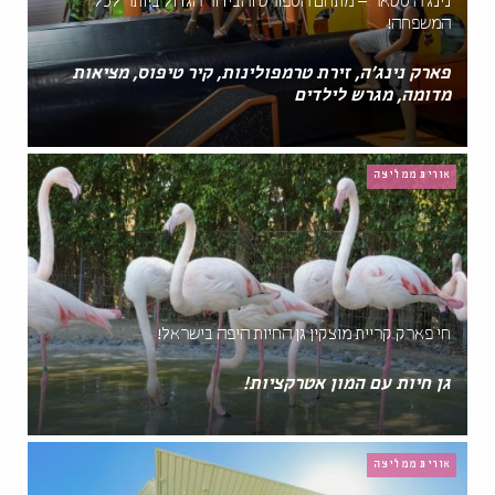
נינג'ה סטאר – מתחם הספורט והבידור הגדול ביותר לכל
המשפחה!
פארק נינג'ה, זירת טרמפולינות, קיר טיפוס, מציאות
מדומה, מגרש לילדים
אורית ממליצה
חי פארק קריית מוצקין גן החיות היפה בישראל!
גן חיות עם המון אטרקציות!
אורית ממליצה