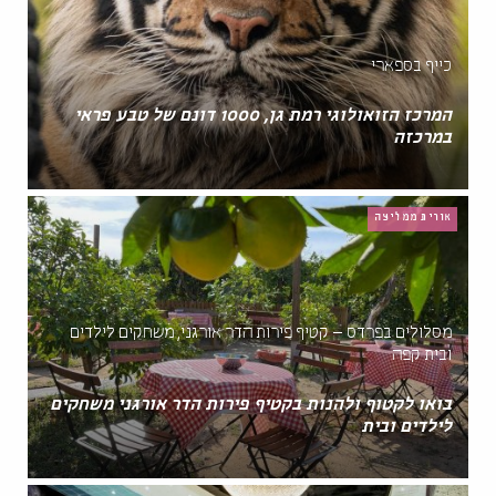
כייף בספארי
המרכז הזואולוגי רמת גן, 1000 דונם של טבע פראי
במרכזה
אורית ממליצה
מסלולים בפרדס – קטיף פירות הדר אורגני, משחקים לילדים
ובית קפה
בואו לקטוף ולהנות בקטיף פירות הדר אורגני משחקים
לילדים ובית