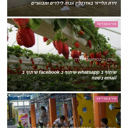
זירת הלייזר באדרנלין גבוה לילדים ומבוגרים
אורית ממליצה
אגרונן – קטיף עצמי גדרה
שיתוף ב whatsapp שיתוף ב facebook שיתוף ב
email בשטח
אורית ממליצה