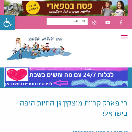
פתח סרגל
חיפוש
INSTAGRAM
YOUTUBE
FACEBOOK
תפריט
עבור:
חי פארק קריית מוצקין גן החיות היפה
בישראל!