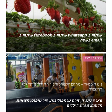
אגרונן – קטיף עצמי גדרה
שיתוף ב whatsapp שיתוף ב facebook שיתוף ב
email בשטח
אורית ממליצה
נינג'ה סטאר – מתחם הספורט והבידור הגדול ביותר לכל
המשפחה!
פארק נינג'ה, זירת טרמפולינות, קיר טיפוס, מציאות
מדומה, מגרש לילדים