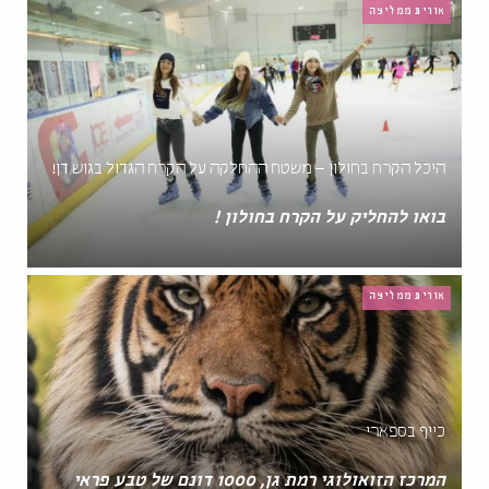
אורית ממליצה
היכל הקרח בחולון – משטח ההחלקה על הקרח הגדול בגוש דן!
בואו להחליק על הקרח בחולון !
אורית ממליצה
כייף בספארי
המרכז הזואולוגי רמת גן, 1000 דונם של טבע פראי