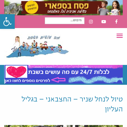
פתח סרגל
חיפוש
INSTAGRAM
YOUTUBE
FACEBOOK
תפריט
עבור:
טיול לנחל שניר – החצבאני – בגליל
העליון