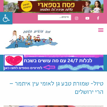
פתח סרגל
חיפוש
INSTAGRAM
YOUTUBE
FACEBOOK
תפריט
עבור:
טיול- שמורת טבע גן לאומי עין איתמר –
הרי ירושלים