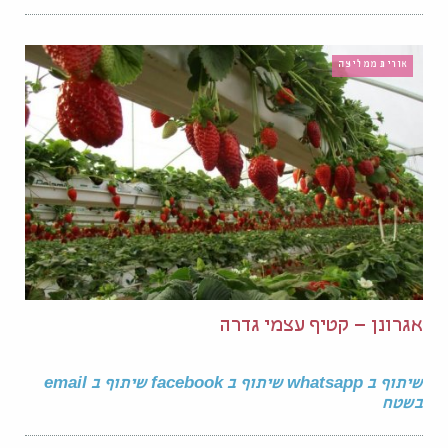
אורית ממליצה
אגרונן – קטיף עצמי גדרה
שיתוף ב whatsapp שיתוף ב facebook שיתוף ב email
בשטח