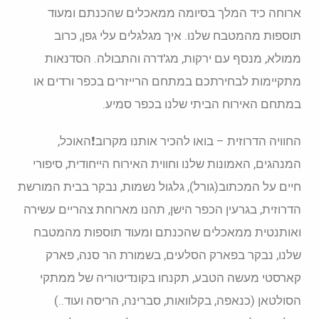
ארוחה כיד המלך בסיומה ממאכלים שהכנתם ומעוד
תוספות מהמטבח שלנו. איך מגלגלים עלי גפן, כרוב
ממולא, מנסף עם ירקות, מג'דרה והתבולה. הסדנאות
מתקיימות לבחירתכם במתחם הרייזרים בכפר ורדים או
במתחם האירוח הביתי שלנו בכפר סמיע.
החוויה הדרוזית – בואו להכיר אותנו מקרוב❗האוכל,
המנהגים, האמונות שלנו וחווית האירוח הייחודית, סיפורי
חיים על המכתוב(גורל), גלגול נשמות, נבקר בבית המורשת
הדרוזית, בגרעין הכפר הישן, תהנו מארוחת צהריים עשירה
ואותנטית ממאכלים שהכנתם ומעוד תוספות מהמטבח
שלנו, נבקר בפארק הסלעים, בשמורת הר סנה, פארק
קארסטי מעשה הטבע, תקנחו בקונדיטוריה של ממתקי
הסולטאן (כנאפה, בקלוואות, סברינה, הריסה ועוד..)