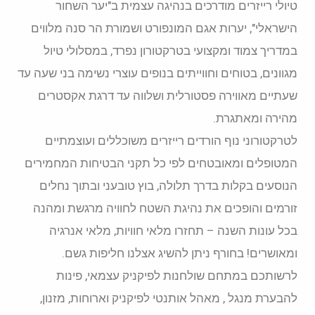
טיולי רייזרים מודרכים בנהיגה עצמית ב"יער השחור
הישראלי", יערות אגם המונפורט ושמורת הר סנה מלווים
במדריך צמוד ומקצועי בטרקטורון נפרד, במסלולי טיול
מגוונים, בטוחים וחווייתים בנופים עוצרי נשימה בני שעה עד
שעתיים מאווירה פסטורלית ושלווה עד דרגת אקסטרים
מהירה ומאתגרת.
לטרקטורוני נוף הורדים רייזרים משוכללים ועוצמתיים
המטופלים ומאובטחים לפי כל תקני הבטיחות המחמירים
הנוסעים בקלות בדרך תלולה, בוץ טובעני ובתוך נחלים
זורמים והופכים את נהיגת השטח לחוויה מרגשת ומהנה
בכל עונות השנה – תחזרו מלאי חוויות, מלאי אנרגיה
ומאושרים! בחורף ניתן להשיג אצלנו חליפות גשם.
לרשותכם במתחם שולחנות לפיקניק עצמאי, פינות
להבערת מנגל , מאהל אותנטי לפיקניק וארוחות, מזנון,