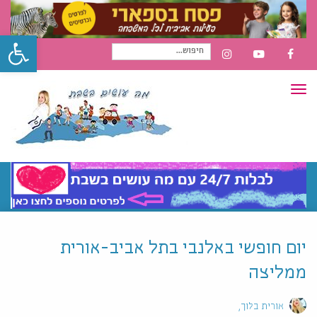
פתח סרגל
חיפוש
INSTAGRAM
YOUTUBE
FACEBOOK
תפריט
עבור:
יום חופשי באלנבי בתל אביב-אורית
ממליצה
אורית בלוך