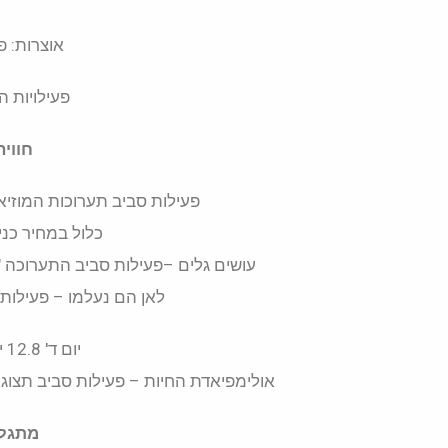
אוצרות: פ
פעילויות ה
חווי
פעילות סביב תערוכות המוזיאון בסבבים בש
כלול במחיר כניסה 
עושים גלים –פעילות סביב התערוכה "רואים צלול" יום ב' 0.8
לאן הם נעלמו – פעילות
יום ד' 12.8 יום ד' 19.8 , יום ד' 26.8
אולימפיאדת החיות – פעילות סביב תצוגת הק
מתגלג