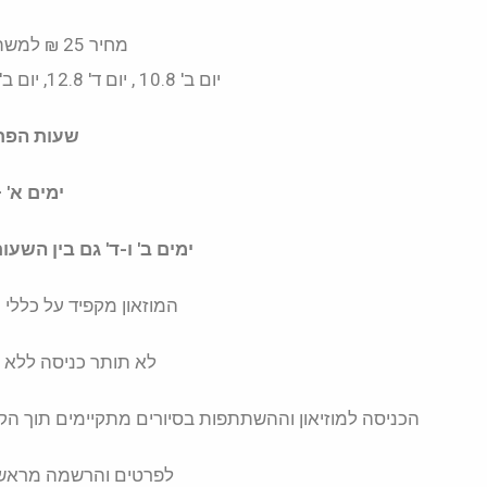
מחיר 25 ₪ למשתתף. משך הסיור כשעה וחצי.
יום ב' 10.8 , יום ד' 12.8, יום ב' 17.8, יום ד' 19.8, יום ב' 24.8, יום ד' 26.8
שעות הפתי
ימים א' – ה' 9:00
ימים ב' ו-ד' גם בין השעות 17:00 – 20:00. שישי ושבת סג
המוזאון מקפיד על כללי 
לא תותר כניסה ללא מ
הכניסה למוזיאון וההשתתפות בסיורים מתקיימים תוך הק
לפרטים והרשמה מראש אצל אפ