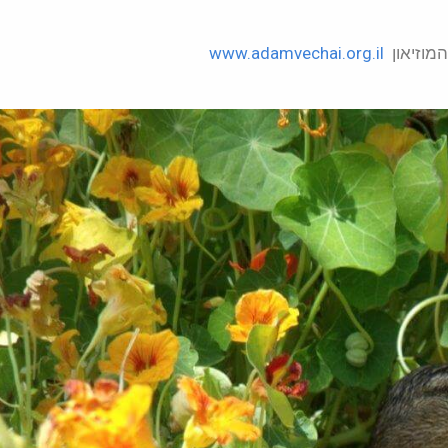
מוזיאון
www.adamvechai.org.il