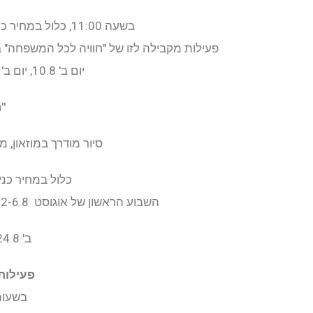
בשעה 11:00, כלול במחיר כניסה למוזאון. מיועד לעולים לכיתות ג'-ה'
פעילות מקבילה לזו של "חוויה לכל המשפחה" 
יום ב' 10.8, יום ב' 17.8, יום ה' 20.8, יום ד' 26.8
"נ
סיור מודרך במוזאון, משך הסיור 45 ד
כלול במחיר כניסה 
השבוע הראשון של אוגוסט 2-6.8 , יום א 9.8, ג' 11.8, ה' 13.8 , א' 16.8, ג' 18.8,
ב' 24.8, ג' 25.8, ה' 27.8.
פעילות
בשעות 10:00 ו- 0