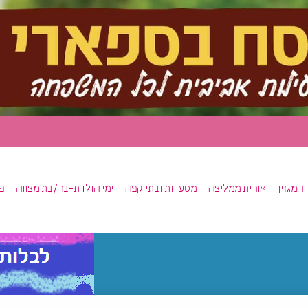
המגזין
אורית ממליצה
מסעדות ובתי קפה
ימי הולדת-בר/בת מצווה
פ