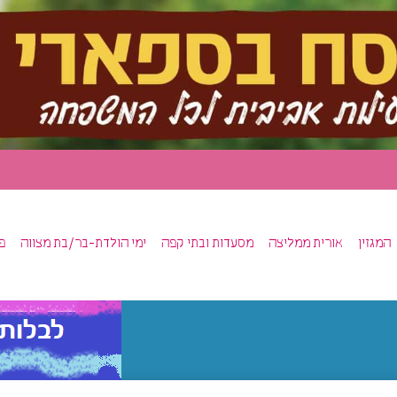
המגזין
אורית ממליצה
מסעדות ובתי קפה
ימי הולדת-בר/בת מצווה
פ