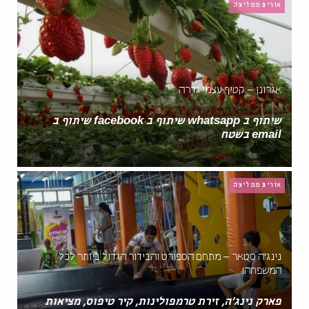
אורית ממליצה
אגרונן – קטיף עצמי גדרה
שיתוף ב whatsapp שיתוף ב facebook שיתוף ב
email בשטח
אורית ממליצה
נינג'ה סטאר – מתחם הספורט והבידור הגדול ביותר לכל
המשפחה!
פארק נינג'ה, זירת טרמפולינות, קיר טיפוס, מציאות