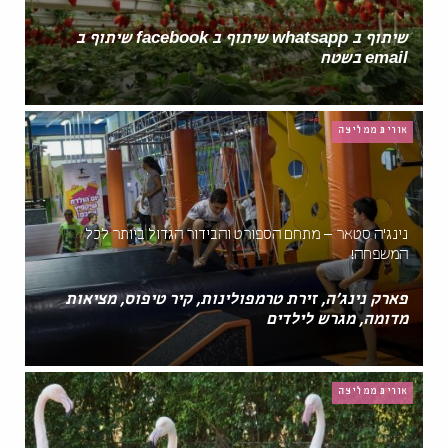
שיתוף ב whatsapp שיתוף ב facebook שיתוף ב
email בשטח
אורית ממליצה
נינג'ה סטאר – מתחם הספורט והבידור הגדול ביותר לכל
המשפחה!
פארק נינג'ה, זירת טרמפולינות, קיר טיפוס, מציאות
מדומה, מגרש לילדים
אורית ממליצה