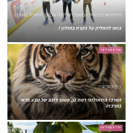
היכל הקרח בחולון – משטח ההחלקה על הקרח הגדול בגוש דן!
בואו להחליק על הקרח בחולון !
אורית ממליצה
כייף בספארי
המרכז הזואולוגי רמת גן, 1000 דונם של טבע פראי
במרכזה
אורית ממליצה