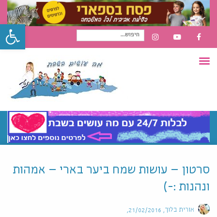
פתח סרגל
חיפוש
INSTAGRAM
YOUTUBE
FACEBOOK
תפריט
עבור:
סרטון – עושות שמח ביער בארי – אמהות
ונהנות :-)
אורית בלוך
21/02/2016