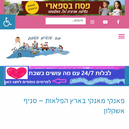
פתח סרגל
חיפוש
INSTAGRAM
YOUTUBE
FACEBOOK
תפריט
עבור:
פאנקי מאנקי בארץ הפלאות – סניף
אשקלון