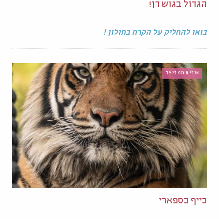
הגדול בגוש דן!
בואו להחליק על הקרח בחולון !
אורית ממליצה
כייף בספארי