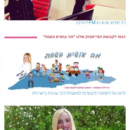
כל חמישי 8:30 91.FM האזינו!
כנסו לקבוצת הפייסבוק שלנו *מה עושים בשבת*
לחצו על התמונה והצטרפו למשפחה הכי ענקית בישראל!