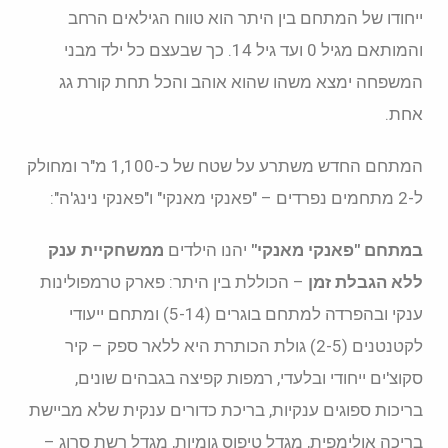
ייחודו של המתחם בין היתר הוא טווח הגילאים הרחב
והמותאם מגיל 0 ועד גיל 14. כך שבעצם כל ילד מבני
המשפחה ימצא משהו שהוא אוהב והכל תחת קורת גג
אחת.
המתחם החדש משתרע על שטח של כ-1,100 מ"ר ומחולק
ל-2 מתחמים נפרדים – "פאנקי מאנקי" ו"פאנקי נינג'ה":
במתחם "פאנקי מאנקי"
יהנו הילדים
ממשחקיית ענק
ללא הגבלת זמן
– הכוללת בין היתר: פארק טרמפולינות
ענקי ובהפרדה למתחם בוגרים (5-14) ומתחם ייעודי
לקטנטנים (2-5) גולת הכותרת היא ללאר ספק – קיר
סקוצ'ים ייחודי ובלעדי, רמפות קפיצה בגבהים שונים,
בריכות ספוגים ענקיות, בריכת כדורים ענקית שלא מביישת
בריכה אולימפית, מגדל טיפוס גומיות, מגדל רשת סרוג –