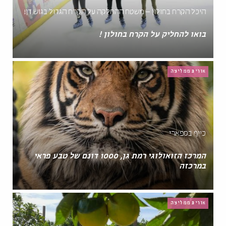
היכל הקרח בחולון – משטח ההחלקה על הקרח הגדול בגוש דן!
בואו להחליק על הקרח בחולון !
אורית ממליצה
כייף בספארי
המרכז הזואולוגי רמת גן, 1000 דונם של טבע פראי
במרכזה
אורית ממליצה