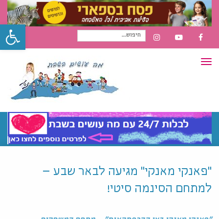
פתח סרגל
חיפוש
INSTAGRAM
YOUTUBE
FACEBOOK
תפריט
עבור:
"פאנקי מאנקי" מגיעה לבאר שבע –
למתחם הסינמה סיטי!