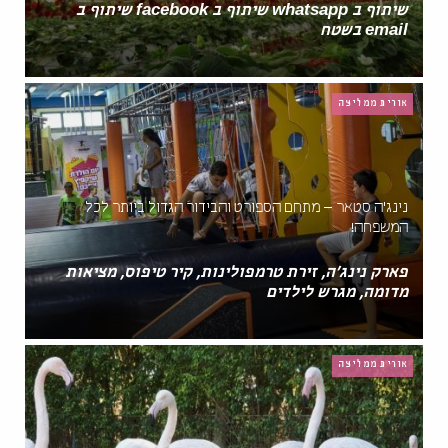
שיתוף ב whatsapp שיתוף ב facebook שיתוף ב
email בשטח
אורית ממליצה
נינג'ה סטאר – מתחם הספורט והבידור הגדול ביותר לכל
המשפחה!
פארק נינג'ה, זירת טרמפולינות, קיר טיפוס, מציאות
מדומה, מגרש לילדים
אורית ממליצה