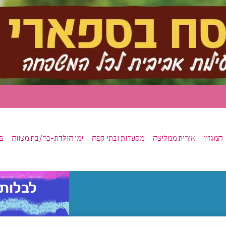
המגזין
אורית ממליצה
מסעדות ובתי קפה
ימי הולדת-בר/בת מצווה
פ