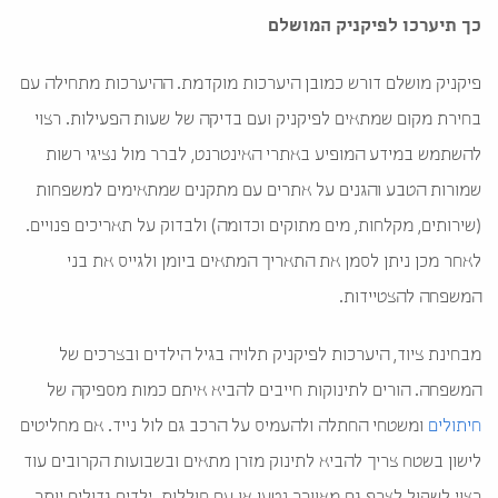
כך תיערכו לפיקניק המושלם
פיקניק מושלם דורש כמובן היערכות מוקדמת. ההיערכות מתחילה עם
בחירת מקום שמתאים לפיקניק ועם בדיקה של שעות הפעילות. רצוי
להשתמש במידע המופיע באתרי האינטרנט, לברר מול נציגי רשות
שמורות הטבע והגנים על אתרים עם מתקנים שמתאימים למשפחות
(שירותים, מקלחות, מים מתוקים וכדומה) ולבדוק על תאריכים פנויים.
לאחר מכן ניתן לסמן את התאריך המתאים ביומן ולגייס את בני
המשפחה להצטיידות.
מבחינת ציוד, היערכות לפיקניק תלויה בגיל הילדים ובצרכים של
המשפחה. הורים לתינוקות חייבים להביא איתם כמות מספיקה של
חיתולים
ומשטחי החתלה ולהעמיס על הרכב גם לול נייד. אם מחליטים
לישון בשטח צריך להביא לתינוק מזרן מתאים ובשבועות הקרובים עוד