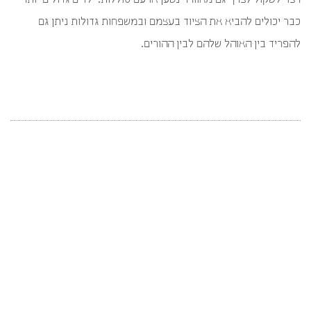
רצוי לשקול לצרף גם מאוורר נטען או עם סוללות. ילדים גדולים יותר
כבר יכולים להביא את הציוד בעצמם ובמשפחות גדולות ניתן גם
להפריד בין האוהל שלהם לבין ההורים.