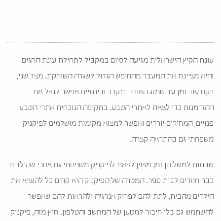
עונת הקיץ הישראלית מגיעה לסיום במקביל לתחילת עונת החגים
והיא מציינת את המעבר מהחופש הגדול לשגרה השוחקת. מצד שני,
ייקח עוד זמן עד שמזג האוויר יתקרר ובינתיים אפשר לנצל את
ההזדמנות כדי לצאת לאתרי הטבע. בתקופה הנוכחית אתרי הטבע
פנויים, המחירים יורדים ואפשר למצוא מקומות מושלמים לפיקניק
משפחתי גם בהתראה קצרה.
שבתות למשל הן זמן מצוין לצאת לפיקניק משפחתי גם אחרי שהילדים
כבר חוזרים לבית ספר. המטרה של הפיקניק היא קודם כל להוציא את
הילדים מהבית, לתת להם לפרוק אנרגיה ולהראות להם שאפשר
להשתמש גם בלי חיבור למטען של המחשב והטלפון. חוץ מזה, פיקניק