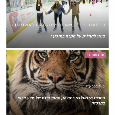
היכל הקרח בחולון – משטח ההחלקה על הקרח הגדול בגוש דן!
בואו להחליק על הקרח בחולון !
אורית ממליצה
כייף בספארי
המרכז הזואולוגי רמת גן, 1000 דונם של טבע פראי
במרכזה