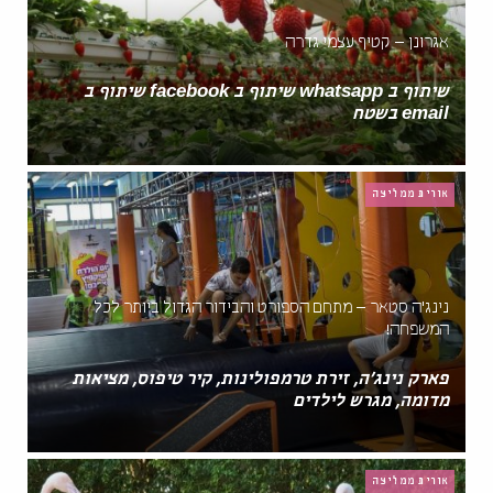
אגרונן – קטיף עצמי גדרה
שיתוף ב whatsapp שיתוף ב facebook שיתוף ב
email בשטח
אורית ממליצה
נינג'ה סטאר – מתחם הספורט והבידור הגדול ביותר לכל
המשפחה!
פארק נינג'ה, זירת טרמפולינות, קיר טיפוס, מציאות
מדומה, מגרש לילדים
אורית ממליצה