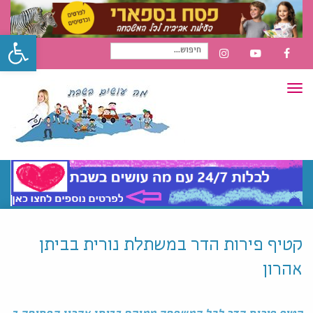
פתח סרגל
חיפוש
INSTAGRAM
YOUTUBE
FACEBOOK
תפריט
עבור:
קטיף פירות הדר במשתלת נורית בביתן
אהרון