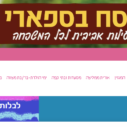
המגזין
אורית ממליצה
מסעדות ובתי קפה
ימי הולדת-בר/בת מצווה
פ