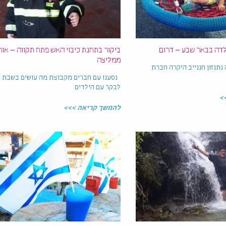
דה בבאר שבע – דרום
ביקור בתחנת כיבוי האש פתח תקווה – אור
ממליצה
 נתנזון חננייב היקרה חברת
נסענו עם חברים מקבוצת מה עושים בשבת
לבקר עם הילדים
>
להמשך קריאה >>>