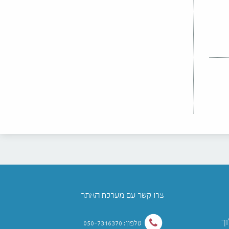
צרו קשר עם מערכת האתר
וך
טלפון: 050-7316370