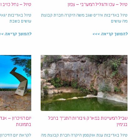
טיול – עכו והגליל המערבי – צפון
טיול – נחל כזיב ו
טיול באדיבות איריס שגב משה היקרה חברת קבוצת
טיול באדיבות יגא
מה עושים
עושים בשבת
להמשך קריאה >>>
להמשך קריאה >>
שביל המעיינות בפארק גיבורות התנ"ך בחבל
יום הזיכרון – אנ
בנימין
בתמונות
טיול באדיבות ענת אוקסמן היקרה חברת קבוצת מה
לקראת יום הזיכרון