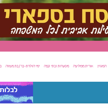
המגזין
אורית ממליצה
מסעדות ובתי קפה
ימי הולדת-בר/בת מצווה
פ