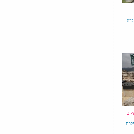
חברת
לים
יקרה