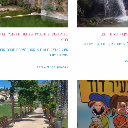
עין חרדלית – צפון
שביל המעיינות בפארק גיבורות התנ"ך בח
בנימין
ל הבשור היקר חבר קבוצת מה
טיול באדיבות ענת אוקסמן היקרה חברת קבו
עושים בשבת
>
להמשך קריאה >>>