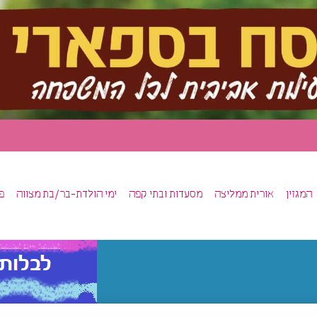
המגזין
אורית ממליצה
מסעדות ובתי קפה
ימי הולדת-בר/בת מצווה
פ