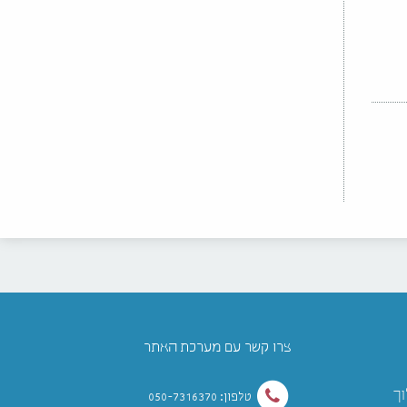
צרו קשר עם מערכת האתר
וך
טלפון: 050-7316370