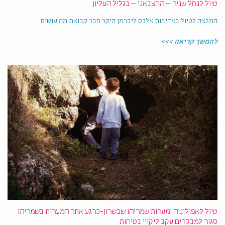
טיול לנחל שניר – החצבאני – בגליל העליון
המלצה לטיול באדיבות אלכס ליברמן היקר חבר קבוצת מה עושים
להמשך קריאה >>>
טיול לאפולוניה ומערות שמריהו שבשרון-כרגע אתר המערות בשמריהו
סגור למבקרים עקב ליקויי בטיחות