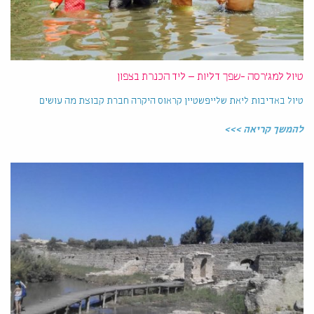
טיול למג'רסה -שפך דליות – ליד הכנרת בצפון
טיול באדיבות ליאת שלייפשטיין קראוס היקרה חברת קבוצת מה עושים
להמשך קריאה >>>