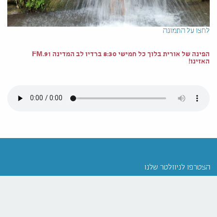
לחצו על התמונה
הפינה של אורית בלוך כל חמישי 8:30 ברדיו לב המדינה 91.FM
האזינו!
הצטרפו לניוזלטר שלנו
רוצים לקבל הטבות ראשונים? הירשמו עכשיו ונעדכן
אתכם!