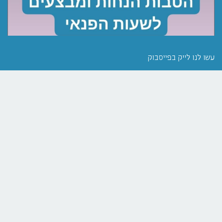
עשו לנו לייק בפייסבוק
מה עושים בשבת - אורית בלוך
צרו קשר עם מערכת האתר
טלפון: 050-7316370
הצטרפו לקבוצה בפייסבוק
maosimbeshabat@gmail.com