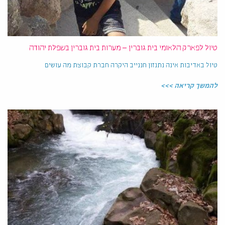
טיול לפארק הלאומי בית גוברין – מערות בית גוברין בשפלת יהודה
טיול באדיבות אינה נתנזון חננייב היקרה חברת קבוצת מה עושים
להמשך קריאה >>>